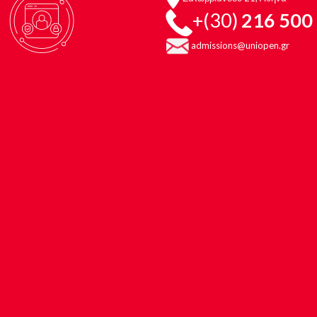
+(30)
216 500
admissions@uniopen.g
r