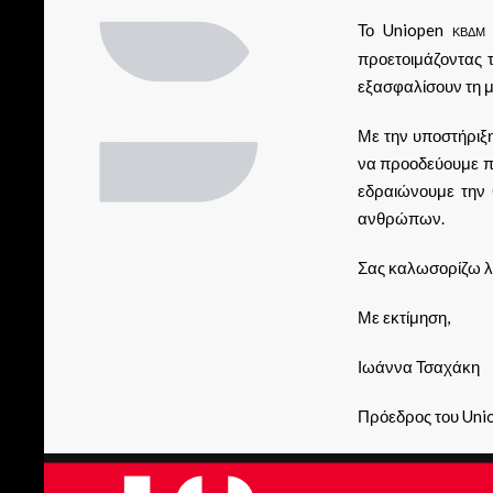
Το Uniopen
ΚΒΔΜ
προετοιμάζοντας τ
εξασφαλίσουν τη μ
Με την υποστήριξ
να προοδεύουμε π
εδραιώνουμε την 
ανθρώπων.
Σας καλωσορίζω λο
Με εκτίμηση,
Ιωάννα Τσαχάκη
Πρόεδρος του Uni