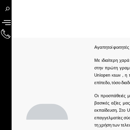
Αγαπητοί φοιτητές 
Με ιδιαίτερη χαρ
στην πρώτη γραμμ
Uniopen
, η 
ΚΒΔΜ
επίπεδο, τόσο δια
Οι προσπάθειές μ
βασικές αξίες μα
εκπαίδευση. Στο 
επαγγελματίες σύσ
τη χρήση των τελε